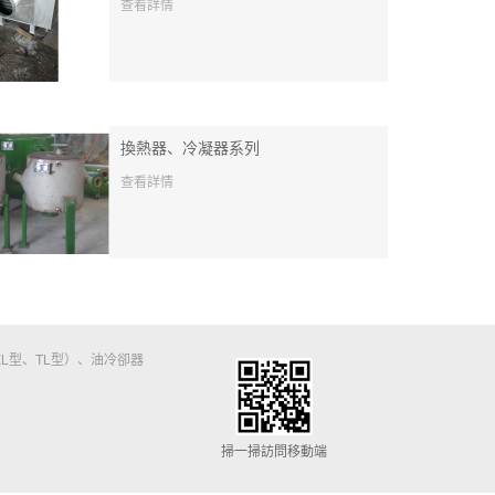
查看詳情
換熱器、冷凝器系列
查看詳情
L型、TL型）、油冷卻器
掃一掃訪問移動端