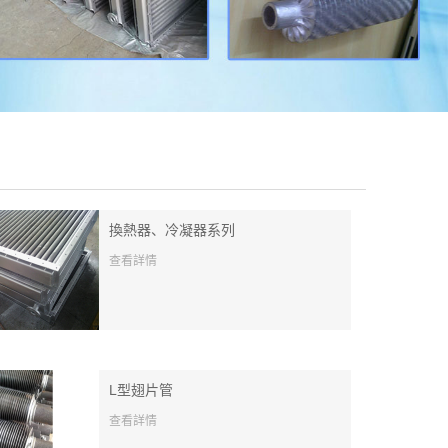
換熱器、冷凝器系列
查看詳情
L型翅片管
查看詳情