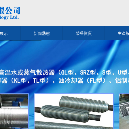
展示
新聞動態
榮譽資質
生產