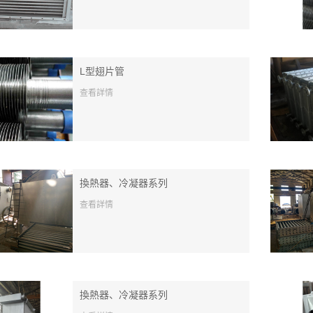
L型翅片管
查看詳情
換熱器、冷凝器系列
查看詳情
換熱器、冷凝器系列