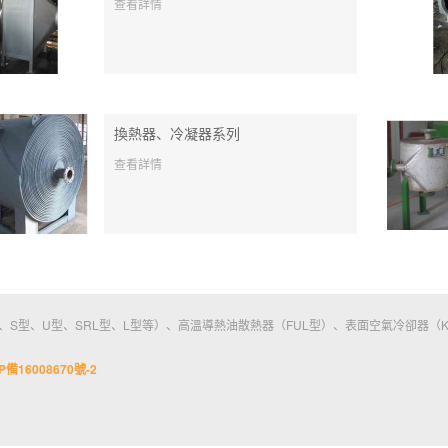
查看詳情
換熱器、冷凝器系列
查看詳情
、S型、U型、SRL型、L型等）、高溫導熱油散熱器（FUL型）、表面空氣冷卻器（K
P備16008670號-2