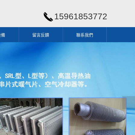
15961853772
設備
留言反饋
聯系我們