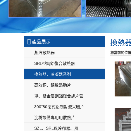

換熱
產品展示
蒸汽散熱器
您當前的位
SRL型鋼鋁復合散熱器
換熱器、冷凝器系列
高效銅、鋁散熱肋片
單、雙金屬鋼鋁復合翅片管
300*80閉式鋁制對流采暖片
淀粉設備專用用散熱片
SZL、SRL風冷卻器、風