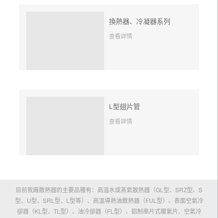
換熱器、冷凝器系列
查看詳情
L型翅片管
查看詳情
目前我廠散熱器的主要品種有：高溫水或蒸氣散熱器（GL型、SRZ型、S
型、U型、SRL型、L型等）、高溫導熱油散熱器（FUL型）、表面空氣冷
卻器（KL型、TL型）、油冷卻器（FL型）、鋁制串片式暖氣片、空氣冷