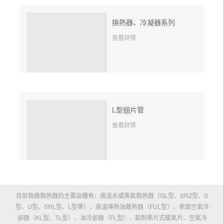
換熱器、冷凝器系列
查看詳情
L型翅片管
查看詳情
目前我廠散熱器的主要品種有：高溫水或蒸氣散熱器（GL型、SRZ型、S
型、U型、SRL型、L型等）、高溫導熱油散熱器（FUL型）、表面空氣冷
卻器（KL型、TL型）、油冷卻器（FL型）、鋁制串片式暖氣片、空氣冷