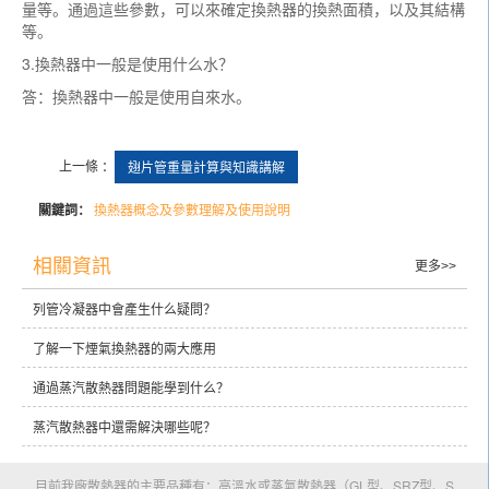
量等。通過這些參數，可以來確定換熱器的換熱面積，以及其結構
等。
3.換熱器中一般是使用什么水？
答：換熱器中一般是使用自來水。
上一條 ：
翅片管重量計算與知識講解
關鍵詞：
換熱器概念及參數理解及使用說明
相關資訊
更多>>
列管冷凝器中會產生什么疑問？
了解一下煙氣換熱器的兩大應用
通過蒸汽散熱器問題能學到什么？
蒸汽散熱器中還需解決哪些呢？
目前我廠散熱器的主要品種有：高溫水或蒸氣散熱器（GL型、SRZ型、S