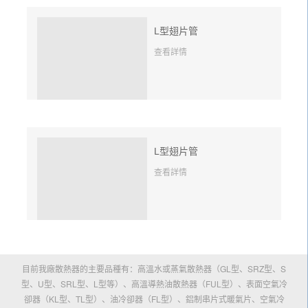
L型翅片管
查看詳情
L型翅片管
查看詳情
目前我廠散熱器的主要品種有：高溫水或蒸氣散熱器（GL型、SRZ型、S
型、U型、SRL型、L型等）、高溫導熱油散熱器（FUL型）、表面空氣冷
卻器（KL型、TL型）、油冷卻器（FL型）、鋁制串片式暖氣片、空氣冷