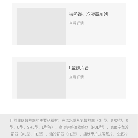
換熱器、冷凝器系列
查看詳情
L型翅片管
查看詳情
目前我廠散熱器的主要品種有：高溫水或蒸氣散熱器（GL型、SRZ型、S
型、U型、SRL型、L型等）、高溫導熱油散熱器（FUL型）、表面空氣冷
卻器（KL型、TL型）、油冷卻器（FL型）、鋁制串片式暖氣片、空氣冷