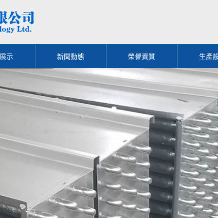
展示
新聞動態
榮譽資質
生產