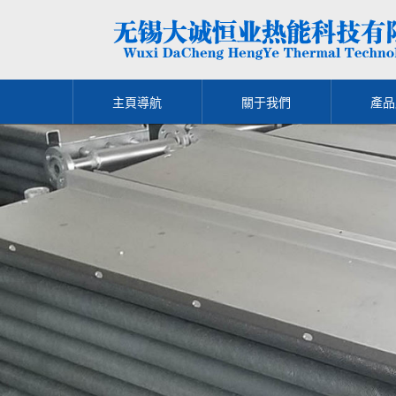
主頁導航
關于我們
產品