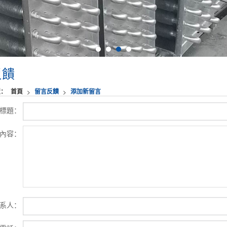
反饋
置：
首頁
留言反饋
添加新留言
>
>
標題：
內容：
系人：