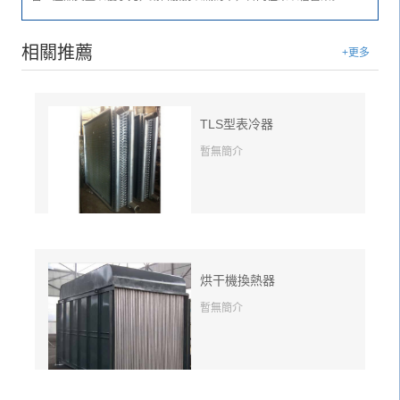
相關推薦
+更多
TLS型表冷器
暫無簡介
烘干機換熱器
暫無簡介