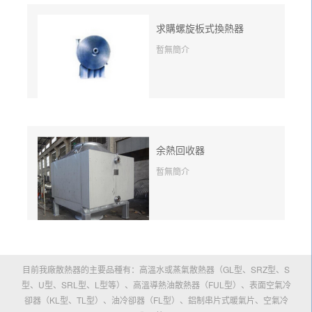
求購螺旋板式換熱器
暫無簡介
余熱回收器
暫無簡介
目前我廠散熱器的主要品種有：高溫水或蒸氣散熱器（GL型、SRZ型、S
型、U型、SRL型、L型等）、高溫導熱油散熱器（FUL型）、表面空氣冷
卻器（KL型、TL型）、油冷卻器（FL型）、鋁制串片式暖氣片、空氣冷