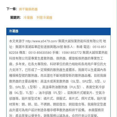
下一條：
烘干機換熱器
關鍵詞：
冷凝器
列管冷凝器
冷凝器
本文來源于 http://www.a5479.com/ 無錫大誠恒業熱能科技有限公司 地
址：無錫市濱湖區華莊街道振興路28號 聯系人：朱峰 電話：0510-851
82258 傳真：0510-85630580 手機：15961853772 無錫大誠恒業熱能
科技有限公司是專業生產散熱器、換熱器、螺旋板換熱器的專業性工
廠，多年來，在各大專院校、科研單位的鼎力相助和各用用戶單位的大
力支持下，已形成了一定規模的散熱器生產體系，我廠可以生產國內各
種規格型號的散熱器，而且還在不斷地開發新的散熱器品種。目前我廠
散熱器的主要品種有：高溫水或蒸氣散熱器（GL型、SRZ型、S型、U
型、SRL型、L型等）、高溫導熱油散熱器（FUL型）、表面空氣冷卻
器（KL型、TL型）、油冷卻器（FL型）、鋁制串片式暖氣片、空氣冷
卻器等。翅片管型式有：繞片式、擠壓式、串片式、焊片式等。翅片管
材質有：鋼、銅、鋁、不銹鋼、鋼鋁復合、銅鋁復合等。我廠除定型產
品外還可為用戶設計制造各種非標準散熱器和烘干設備。 本廠服務宗
旨：產品質量以優爭先，銷售服務以誠為本，合同往來以信當榮。