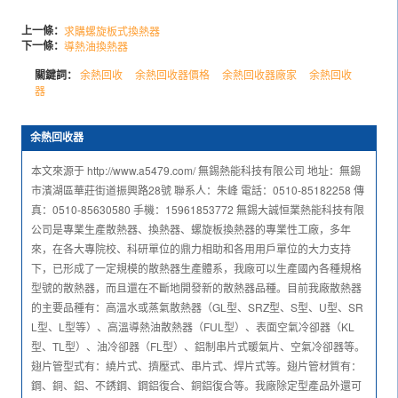
上一條：
求購螺旋板式換熱器
下一條：
導熱油換熱器
關鍵詞：
余熱回收
余熱回收器價格
余熱回收器廠家
余熱回收
器
余熱回收器
本文來源于 http://www.a5479.com/ 無錫熱能科技有限公司 地址：無錫
市濱湖區華莊街道振興路28號 聯系人：朱峰 電話：0510-85182258 傳
真：0510-85630580 手機：15961853772 無錫大誠恒業熱能科技有限
公司是專業生產散熱器、換熱器、螺旋板換熱器的專業性工廠，多年
來，在各大專院校、科研單位的鼎力相助和各用用戶單位的大力支持
下，已形成了一定規模的散熱器生產體系，我廠可以生產國內各種規格
型號的散熱器，而且還在不斷地開發新的散熱器品種。目前我廠散熱器
的主要品種有：高溫水或蒸氣散熱器（GL型、SRZ型、S型、U型、SR
L型、L型等）、高溫導熱油散熱器（FUL型）、表面空氣冷卻器（KL
型、TL型）、油冷卻器（FL型）、鋁制串片式暖氣片、空氣冷卻器等。
翅片管型式有：繞片式、擠壓式、串片式、焊片式等。翅片管材質有：
鋼、銅、鋁、不銹鋼、鋼鋁復合、銅鋁復合等。我廠除定型產品外還可