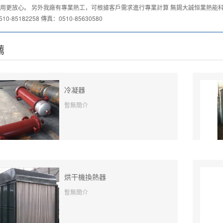
用更放心。 另外我廠有專業熱工，可根據客戶需求進行專業計算 無錫大誠恒業熱能科
10-85182258 傳真：0510-85630580
薦
冷凝器
暫無簡介
烘干機換熱器
暫無簡介