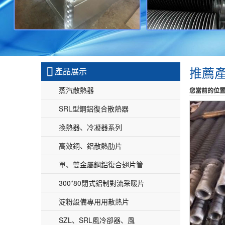

推薦
產品展示
蒸汽散熱器
您當前的位
SRL型鋼鋁復合散熱器
換熱器、冷凝器系列
高效銅、鋁散熱肋片
單、雙金屬鋼鋁復合翅片管
300*80閉式鋁制對流采暖片
淀粉設備專用用散熱片
SZL、SRL風冷卻器、風