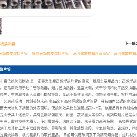
下一條
干機換熱器
高頻螺旋焊翅片管
無錫高頻螺旋焊翅片管
高頻螺旋焊翅片管廠家
高頻螺旋焊翅
翅片管
市東信換熱器制造 是一家專業生產高頻焊翅片管的廠家，我廠主要產品有：高頻焊
。產品廣泛用于翅片管散熱器，翅片管換熱器，溫室大棚，烘干設備和化工熱交換器
領先，有專職技術人員進行開發設計，產品不斷推陳出新，遠銷全國各地。客戶的滿
一起跨越成功，共創美好未來 產品說明 高頻焊螺旋翅片管是一種被國內公認的高效
而大大增加了鋼管的外表面積，使換熱效果比普通管提高4-7倍。該產品具有焊縫結
是由于其上述優點，具有金屬熱強度高、耐壓、散熱量大等特點。高頻焊翅片管是以
率高，散熱換熱面積大，使用壽命長，適應溫度廣，承受壓力高等特點。 高頻焊螺
烘干及其他工業中取暖與散熱，是裂解爐、轉化爐對流段、空氣預熱器、省煤器、換
是傳統鑄鐵、板式暖氣片的取代產品。 目前可供應碳鋼及不銹鋼高頻焊管，翅片材