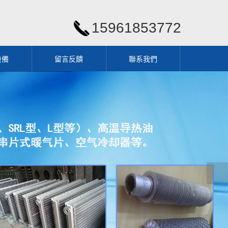
15961853772
設備
留言反饋
聯系我們