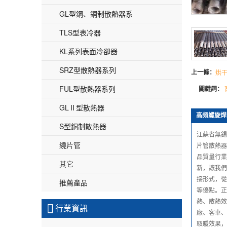
GL型鋼、銅制散熱器系
TLS型表冷器
KL系列表面冷卻器
SRZ型散熱器系列
上一條：
烘
FUL型散熱器系列
關鍵詞：
GLⅡ型散熱器
高頻螺旋焊
S型銅制散熱器
江蘇省無錫
繞片管
片管散熱器
品質量行業
其它
新，讓我們
接形式，從
推薦產品
等優點。正
熱、散熱效

行業資訊
廠、客車、
取暖效果，