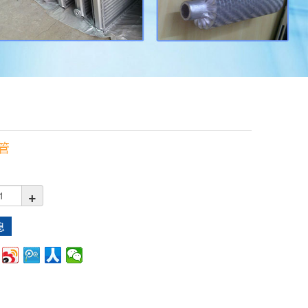
管
+
息