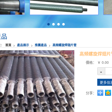
產品
置：
首頁
產品展示
推薦產品
高頻螺旋焊翅片管
>
>
>
高頻螺旋焊翅片
價格：
￥
0.00
-
更多信
分享：