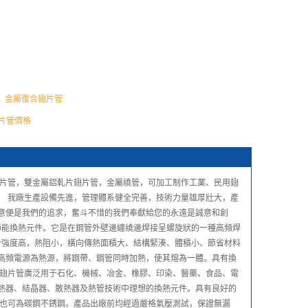
：
金屬復合翅片管
片管價格
翅片管，雙金屬鋁軋片翅片管，金屬繞管，可加工制作工業、民用翅
。 我廠生產設備先進，管理體系健全完善，技術力量雄厚壯大，產
意便是我們的追求，奮斗不惜的我們奉獻給您的永遠是誠意和創
節能換熱元件。它是在鋼管外壁邊纏繞邊焊接呈螺旋狀的一種高頻焊
合強度高，熱阻小，橫向傳熱面積大、結構緊湊、體積小、節省材料
高頻電源為熱源，將鋼帶、鋼管同時加熱，使其熔為一體。具有換
旋翅片管廣泛用于石化、機械、冶金、橡膠、印染、醫藥、食品、電
熱器、結晶器、散熱器及熱管技術中理想的換熱元件。具有良好的
質也可為碳鋼不銹鋼。產品出廠前均經過嚴格氣壓測試，保證無漏