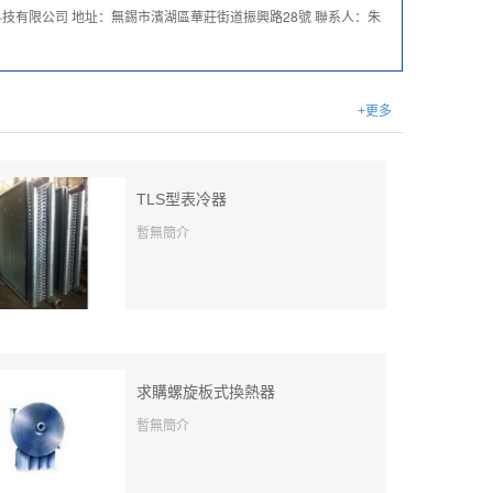
技有限公司 地址：無錫市濱湖區華莊街道振興路28號 聯系人：朱
+更多
TLS型表冷器
暫無簡介
求購螺旋板式換熱器
暫無簡介