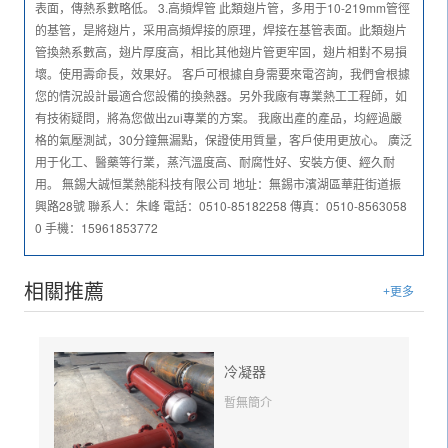
表面，傳熱系數略低。 3.高頻焊管 此類翅片管，多用于10-219mm管徑
的基管，是將翅片，采用高頻焊接的原理，焊接在基管表面。此類翅片
管換熱系數高，翅片厚度高，相比其他翅片管更牢固，翅片相對不易損
壞。使用壽命長，效果好。 客戶可根據自身需要來電咨詢，我們會根據
您的情況設計最適合您設備的換熱器。另外我廠有專業熱工工程師，如
有技術疑問，將為您做出zui專業的方案。 我廠出產的產品，均經過嚴
格的氣壓測試，30分鐘無漏點，保證使用質量，客戶使用更放心。 廣泛
用于化工、醫藥等行業，蒸汽溫度高、耐腐性好、安裝方便、經久耐
用。 無錫大誠恒業熱能科技有限公司 地址：無錫市濱湖區華莊街道振
興路28號 聯系人：朱峰 電話：0510-85182258 傳真：0510-8563058
0 手機：15961853772
相關推薦
+更多
冷凝器
暫無簡介