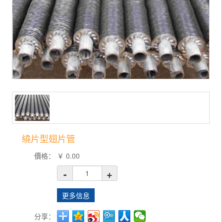
繞片型翅片管
價格：
￥
0.00
-
+
更多信息
分享：