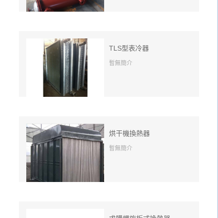
TLS型表冷器
暫無簡介
烘干機換熱器
暫無簡介