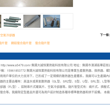
下一條
應空氣冷卻器
翅片管
鋼鋁復合翅片管
復合翅片管
http://www.a5479.com/ 無錫大誠恒業熱能科技有限公司 地址：無錫市濱湖區華莊街道
80 手機：15961853772 無錫大誠恒業熱能科技有限公司是專業生產散熱器、換
用用戶單位的大力支持下，已形成了一定規模的散熱器生產體系，我廠可以生產國內
器的主要品種有：高溫水或蒸氣散熱器（GL型、SRZ型、S型、U型、SRL型、L型等
卻器（FL型）、鋁制串片式暖氣片、空氣冷卻器等。翅片管型式有：繞片式、擠壓
復合等。我廠除定型產品外還可為用戶設計制造各種非標準散熱器和烘干設備。 本