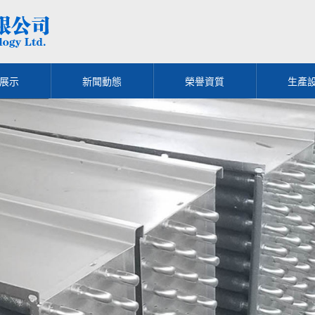
展示
新聞動態
榮譽資質
生產