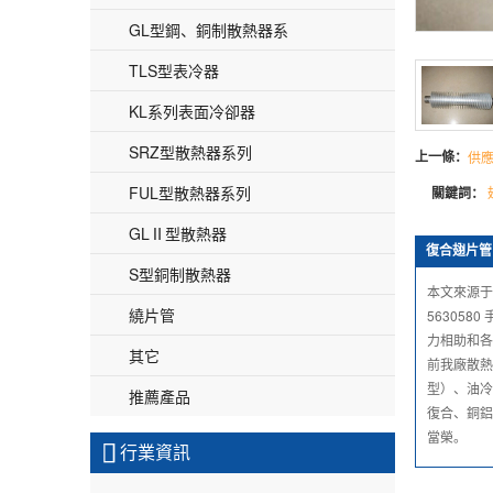
GL型鋼、銅制散熱器系
TLS型表冷器
KL系列表面冷卻器
SRZ型散熱器系列
上一條：
供
FUL型散熱器系列
關鍵詞：
GLⅡ型散熱器
復合翅片管
S型銅制散熱器
本文來源于 
繞片管
56305
力相助和各
其它
前我廠散熱
型）、油冷
推薦產品
復合、銅鋁
當榮。

行業資訊