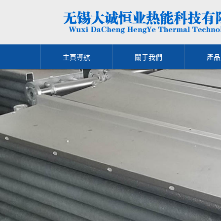
主頁導航
關于我們
產品