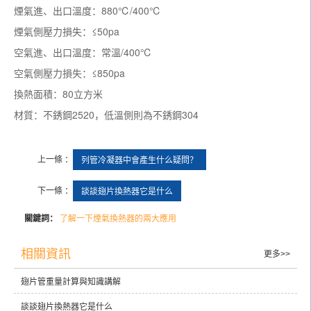
煙氣進、出口溫度：880℃/400℃
煙氣側壓力損失：≤50pa
空氣進、出口溫度：常溫/400℃
空氣側壓力損失：≤850pa
換熱面積：80立方米
材質：不銹鋼2520，低溫側則為不銹鋼304
上一條 ：
列管冷凝器中會產生什么疑問？
下一條 ：
談談翅片換熱器它是什么
關鍵詞：
了解一下煙氣換熱器的兩大應用
相關資訊
更多>>
翅片管重量計算與知識講解
談談翅片換熱器它是什么